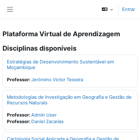
Ir para o conteúdo principal
Entrar
Painel lateral
Plataforma Virtual de Aprendizagem
Disciplinas disponíveis
Estratégias de Desenvolvimento Sustentável em
Moçambique
Professor:
Jerónimo Victor Teixeira
Metodologias de Investigação em Geografia e Gestão de
Recursos Naturais
Professor:
Admin User
Professor:
Daniel Zacarias
Cartologia Social Aplicada a Geografia e Gestão de